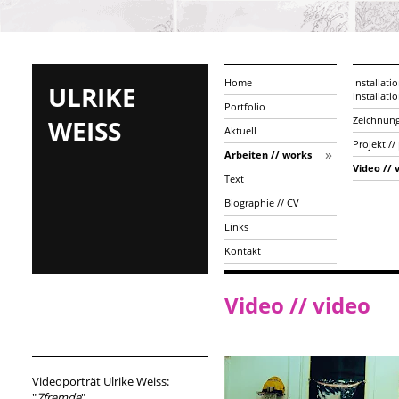
Home
Installatio
ULRIKE
installati
Portfolio
Zeichnung
WEISS
Aktuell
Projekt //
Arbeiten // works
Video // 
Text
Biographie // CV
Links
Kontakt
Video // video
Videoporträt Ulrike Weiss:
"
7fremde
"